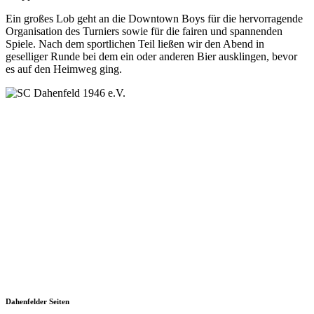
Ein großes Lob geht an die Downtown Boys für die hervorragende
Organisation des Turniers sowie für die fairen und spannenden
Spiele. Nach dem sportlichen Teil ließen wir den Abend in
geselliger Runde bei dem ein oder anderen Bier ausklingen, bevor
es auf den Heimweg ging.
SC Dahenfeld 1946 e.V.
Ganzhornstraße 109
74172 Neckarsulm
Telefon: 0160 230 1108
E-Mail: info[at]sc-dahenfeld.de
Dahenfelder Seiten