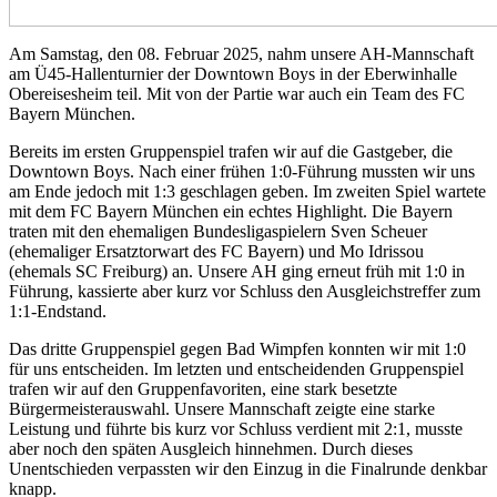
Am Samstag, den 08. Februar 2025, nahm unsere AH-Mannschaft
am Ü45-Hallenturnier der Downtown Boys in der Eberwinhalle
Obereisesheim teil. Mit von der Partie war auch ein Team des FC
Bayern München.
Bereits im ersten Gruppenspiel trafen wir auf die Gastgeber, die
Downtown Boys. Nach einer frühen 1:0-Führung mussten wir uns
am Ende jedoch mit 1:3 geschlagen geben. Im zweiten Spiel wartete
mit dem FC Bayern München ein echtes Highlight. Die Bayern
traten mit den ehemaligen Bundesligaspielern Sven Scheuer
(ehemaliger Ersatztorwart des FC Bayern) und Mo Idrissou
(ehemals SC Freiburg) an. Unsere AH ging erneut früh mit 1:0 in
Führung, kassierte aber kurz vor Schluss den Ausgleichstreffer zum
1:1-Endstand.
Das dritte Gruppenspiel gegen Bad Wimpfen konnten wir mit 1:0
für uns entscheiden. Im letzten und entscheidenden Gruppenspiel
trafen wir auf den Gruppenfavoriten, eine stark besetzte
Bürgermeisterauswahl. Unsere Mannschaft zeigte eine starke
Leistung und führte bis kurz vor Schluss verdient mit 2:1, musste
aber noch den späten Ausgleich hinnehmen. Durch dieses
Unentschieden verpassten wir den Einzug in die Finalrunde denkbar
knapp.