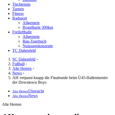
Tischtennis
Turnen
Fitness
Radsport
Allgemein
Bogglharte 300km
Freilufthalle
Allgemein
Bau-Tagebuch
Nutzungskonzepte
TC Dahenfeld
SC Dahenfeld
›
Fußball
›
Alte Herren
›
News
›
AH verpasst knapp die Finalrunde beim Ü45-Hallenturnier
der Downtown Boys
Übersicht
Alte Herren
News
Alte Herren
Alte Herren