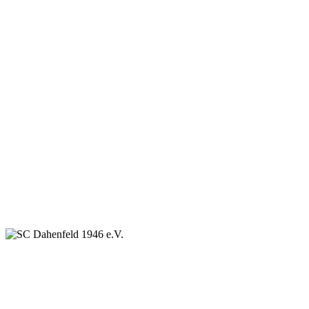
SC Dahenfeld 1946 e.V.
Ganzhornstraße 109
74172 Neckarsulm