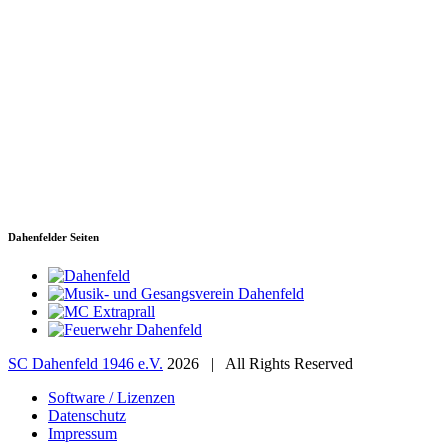
SC Dahenfeld 1946 e.V.
Ganzhornstraße 109
74172 Neckarsulm
Telefon: 0160 230 1108
E-Mail: info[at]sc-dahenfeld.de
Dahenfelder Seiten
SC Dahenfeld 1946 e.V.
2026 | All Rights Reserved
Software / Lizenzen
Datenschutz
Impressum