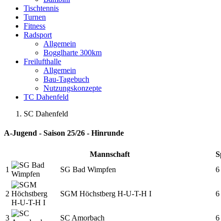
Tischtennis
Turnen
Fitness
Radsport
Allgemein
Bogglharte 300km
Freilufthalle
Allgemein
Bau-Tagebuch
Nutzungskonzepte
TC Dahenfeld
SC Dahenfeld
A-Jugend - Saison 25/26 - Hinrunde
Mannschaft
S
1
SG Bad Wimpfen
6
2
SGM Höchstberg H-U-T-H I
6
3
SC Amorbach
6