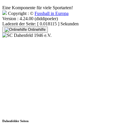
Eine Komponente für viele Sportarten!
Copyright : ©
Fussball in Europa
Version : 4.24.00 (diddipoeler)
Ladezeit der Seite: [ 0.018115 ] Sekunden
Onlinehilfe
SC Dahenfeld 1946 e.V.
Ganzhornstraße 109
74172 Neckarsulm
Telefon: 0160 230 1108
E-Mail: info[at]sc-dahenfeld.de
Dahenfelder Seiten