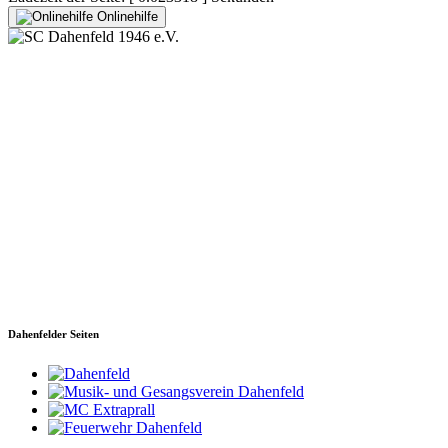
Onlinehilfe
SC Dahenfeld 1946 e.V.
Ganzhornstraße 109
74172 Neckarsulm
Telefon: 0160 230 1108
E-Mail: info[at]sc-dahenfeld.de
Dahenfelder Seiten