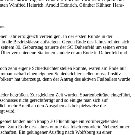
nnten Winfried Heinrich, Arnold Heinrich, Günther Kühner, Hans-
ben.
 Jahr erfolgreich verteidigen. In der ersten Runde in der
n in die Bezirksklasse aufsteigen. Gegen Ende des Jahres reihten sich
or seinem 80. Geburtstag trauerte der SC Dahenfeld um seinen ersten
ber verschiedene Stationen landete er am Ende in Dahenfeld und
ch zehn eigene Schiedsrichter stellen konnte, waren am Ende nur
mmannschaft einen eigenen Schiedsrichter stellen muss. Positiv
 Wolken“ hat überzeugt, denn der Antrag des aktiven Fußballers wurde
eder begrüßen. Zur gleichen Zeit wurden Spartenbeiträge eingeführt,
chusses nicht gerechtfertigt und so einigte man sich auf
lich mehr Anteil an den Ausgaben als beispielsweise die
egt wird.
egebiet fanden auch knapp 30 Flüchtlinge ein vorübergehendes
onnten. Zum Ende des Jahres wurde das frisch renovierte Nebenzimmer
lschaften. Ein gelungener Ausflug nach Wolfsburg zu einer