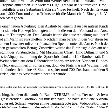
unter Trainer Matthias Wöhr und Werner Seitz nicht aufzuhalten. Mit 
e Trophäe annehmen. Ein weiteres Highlight war der Auftritt von Timo 
n zufälligerweise Sebastian Habla als Video festhielt. Nach der gewo
is von 1.000 Euro und einen Trikotsatz für die Mannschaft. Eine große 
n Start gehen.
ner neuen Abteilung. Den Aushub bei einem Hausbau nutzen Kinder un
ner sich ein Konzept überlegten und mit diesem den Vorstand und Auss
 zum Trainingsplan. Den Auftakt feierte die neue Abteilung mit über 
 Not am Mann ist auszuhelfen. Nachdem man bereits in den Vorjahren b
h einem Unwetter mit einer finanziellen Spende unter die Arme. Nach d
 den gesammelten Betrag. Zusätzlich wurde das Eintrittsgeld des am nä
üngung der Vorstandschaft. Mit Maximilian Christ, Timo Dittmann und S
 letzte Altpapiersammlung des Sportclubs fand am 19. Oktober statt. D
r Weihnachten auf dem Dahenfelder Sportplatz wieder. Vor dem Bundesl
n Neckarsulm hierfür vorgesehen, doch der Platz war mit Würmern bef
rke fanden sich keine 48 Stunden später rund 700 Zuschauer auf dem 
rden, ehe das Anschwitzen beendet wurde.
ario Götze und Co. ihr kurzes Aufwärmprogramm vor dem Spiel gegen die TSG Hoffenheim. Da
asching, bei dem die namhafte Band XTREME auftrat. Der neue Schwun
grassierenden Corona-Virus mussten nach und nach sämtliche Aktivität
bgesagt. Schnell wurden einige Turnangebote über Videoplattformen dur
b für Mannschaften wieder möglich, das Maifest und das Dahenfelder 