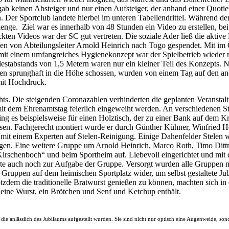
s gab keinen Absteiger und nur einen Aufsteiger, der anhand einer Quot
. Der Sportclub landete hierbei im unteren Tabellendrittel. Während der
nge. Ziel war es innerhalb von 48 Stunden ein Video zu erstellen, bei 
ckten Videos war der SC gut vertreten. Die soziale Ader ließ die aktive
gen von Abteilungsleiter Arnold Heinrich nach Togo gespendet. Mit im 
 mit einem umfangreiches Hygienekonzept war der Spielbetrieb wieder
stabstands von 1,5 Metern waren nur ein kleiner Teil des Konzepts. N
n sprunghaft in die Höhe schossen, wurden von einem Tag auf den ander
 mit Hochdruck.
ichts. Die steigenden Coronazahlen verhinderten die geplanten Veranst
it dem Ehrenamtstag feierlich eingeweiht werden. An verschiedenen Sta
ing es beispielsweise für einen Holztisch, der zu einer Bank auf dem K
isen. Fachgerecht montiert wurde er durch Günther Kühner, Winfried 
t einem Experten auf Stelen-Reinigung. Einige Dahenfelder Stelen w
ingen. Eine weitere Gruppe um Arnold Heinrich, Marco Roth, Timo Dit
„Kirschenboch“ und beim Sportheim auf. Liebevoll eingerichtet und mit d
hörte auch noch zur Aufgabe der Gruppe. Versorgt wurden alle Gruppe
Gruppen auf dem heimischen Sportplatz wider, um selbst gestaltete Ju
tzdem die traditionelle Bratwurst genießen zu können, machten sich i
s eine Wurst, ein Brötchen und Senf und Ketchup enthält.
, die anlässlich des Jubiläums aufgestellt wurden. Sie sind nicht nur optisch eine Augenweide, son