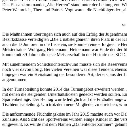
Das Einsatzkommando „Alte Herren“ stand unter der Leitung von Winf
Peter Weinreich, Theo und Patrick Vogt waren die Nachfolger der „a
Mit
Die Maßnahmen übertrugen sich auch auf den Erfolg der Jugendmannsc
Bezirksklasse verteidigten „Die Unabsteigbaren“ ihren Platz in der Kl
auch die D-Junioren in die Liste ein, sie konnten eine erfolgreiche H
Meistertrainer Wolfgang Heinemann. Heinemann war Ende der der fü
konnte mit 39 Jahren die erste Meisterschaft in der Historie des SC 
Mit zunehmendem Schiedsrichterschwund musste sich die Reservemann
noch vier davon übrig. Bei vielen Vereinen war diese Tendenz ebenso
hingegen war ein Heiratsantrag der besonderen Art, der erst aus der 
angenommen.
In der Turnabteilung konnte 2014 das Turnangebot erweitert werden. 
mit denen die steigenden Unterhaltskosten gedeckt werden sollten. Ei
Spartenbeiträge. Der Beitrag wurde lediglich auf die Fußballer angew
Tischtennisabteilung. Um trotzdem neue Mitglieder zu erreichen, wurd
Die aufkommende Flüchtlingskrise im Jahr 2015 machte auch vor Dahe
Zuhause. Aus Sicht des Sportvereins wurden einige Kinder in die ver
eingeweiht. Es wurde mit dem Namen „Dahenfelder Zimmer“ getauft und