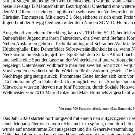
Mit 24 Siegen und lediglich zwei Unentschieden war die Mannschaft 
beste Kreisliga B Mannschaft im Bezirkspokal Unterland eine weiter
den VfL Obereisesheim gelang ihm ein sehenswerter Volleytreffer, de
Christian Titz messen. Mit einem 3:1 Sieg sicherte er sich einen Pre
Jugend mit der Spvgg Oedheim unter dem Namen SGM DaHeim an de
Ausgehend von einem Dreckberg kam es 2019 beim SC Dahenfeld zu ei
Dahenfelder Jugend mit ihren Fahrrädern, ehe Sven und Stefanie Kör
Neben Ausfahrten gehören Techniktraining und Schrauber-Werkstätten
Hüttberghalle. Eine Dahenfelder Selbstverständlichkeit ist es, wenn
Neckarsulm unterstützte, griff der Sportclub dem Zirkus Althoff nac
und stellte eine Spendenkasse an der Winterfeier auf und verdoppelte
beigelegt. Unterdessen vollbrachte man den zweiten Schritt zur Verj
Vorsitzenden erweitert und die Weichen für die Zukunft gestellt. Die
Nachfrage ging stetig zurück. Prominente Gäste fanden sich kurz vo
„Geheimtraining“ in Dahenfeld. Ursprünglich war das Sportgelände i
Mittwochs wussten hiervon nur fünf Personen, durch Soziale Netzwe
Weltmeister von 2014 Mario Götze und Mats Hummels zugeschaut we
Vor rund 700 Personen absolvierten Mats Hummels, M
Das Jahr 2020 startete hoffnungsvoll mit einem neu aufgezogenen F
einen Monat später war davon nichts mehr zu spüren, denn durch den 
wurde auf unbestimmte Zeit ausgesetzt und die Generalversammlung a
Mitte des Jahres war dank einem Hygienekonzept der Trainingsbetrie