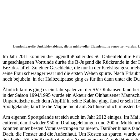
Bundesligareife Umkleidekabinen, die in mühevoller Eigenleistung renoviert wurden. D
Im Jahr 2011 konnten die Jugendfußballer des SC Dahenfeld ihre Erfol
ungeschlagenen Vorrunde durfte die B-Jugend die Rückrunde in der Lei
Bezirksstaffel. Zu einer Geschichte, die nur in der Kreisliga gesch
seine Frau schwanger war und die ersten Wehen spürte. Nach Erlaubnis
noch bejubeln, in der Halbzeitpause ging es für ihn dann unter die 
Ähnlich kurios ging es ein Jahr später zu: der SV Olnhausen fand be
in der Saison 1994/1995 wurde ein Akteur der Olnhausener Mannschaf
Unparteiische nach dem Abpfiff in seine Kabine ging, fand er sein 
Sportgelände, tauchte die Mappe nicht auf. Schlussendlich mussten 
Am eigenen Sportgelände tat sich auch im Jahr 2012 einiges. Im Mai
entfernt, damit wieder 950 m Drainageleitungen und 200 m Muldenrinn
konnten unter besten Voraussetzungen trainieren. Darüber hinaus fan
Dach, die Fenster und die Außenhaut. Um Kosten zu sparen, wurde wi
gearbeitet. Für die Koordination der Arbeiten waren Arnold Heinrich