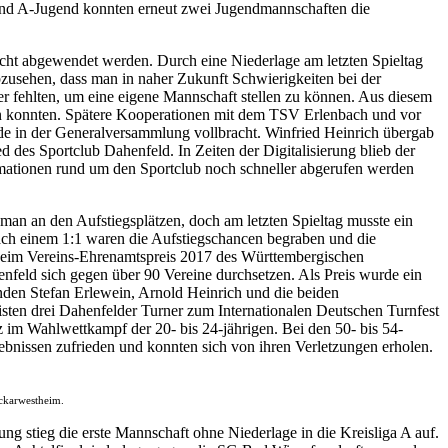
- und A-Jugend konnten erneut zwei Jugendmannschaften die
nicht abgewendet werden. Durch eine Niederlage am letzten Spieltag
bzusehen, dass man in naher Zukunft Schwierigkeiten bei der
r fehlten, um eine eigene Mannschaft stellen zu können. Aus diesem
ehen konnten. Spätere Kooperationen mit dem TSV Erlenbach und vor
urde in der Generalversammlung vollbracht. Winfried Heinrich übergab
 des Sportclub Dahenfeld. In Zeiten der Digitalisierung blieb der
rmationen rund um den Sportclub noch schneller abgerufen werden
 man an den Aufstiegsplätzen, doch am letzten Spieltag musste ein
ch einem 1:1 waren die Aufstiegschancen begraben und die
 beim Vereins-Ehrenamtspreis 2017 des Württembergischen
feld sich gegen über 90 Vereine durchsetzen. Als Preis wurde ein
nden Stefan Erlewein, Arnold Heinrich und die beiden
sten drei Dahenfelder Turner zum Internationalen Deutschen Turnfest
 im Wahlwettkampf der 20- bis 24-jährigen. Bei den 50- bis 54-
gebnissen zufrieden und konnten sich von ihren Verletzungen erholen.
ckarwestheim.
ng stieg die erste Mannschaft ohne Niederlage in die Kreisliga A auf.