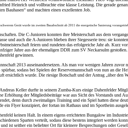
ried Heinrich und vollbrachte eine klasse Leistung. Die gerade gena
lten Bauhasen“ und machten einen exzellenten Job.
 schwerem Gerät wurde im zweiten Bauabschnitt ab 2011 die energetische Sanierung vorangetrie
haften. Die C-Junioren konnten ihre Meisterschaft aus dem vergangenen
asse und auch die A-Junioren blieben ihrer Siegesserie treu: sie konnte
erbstmeisterschaft feiern und rundeten das erfolgreiche Jahr ab. Kurz v
nfziger Jahre aus der ehemaligen DDR zum SV Neckarsulm gestoßen. Ü
Dahenfeld gewinnen.
schaft 2013 auseinandersetzen. Als man vor wenigen Jahren zuvor no
 spürbar, sodass bei Spielen der Reservemannschaft von nun an die Hei
Luft ersichtlich wurde. Die riesige Botschaft und der Antrag „über den
Andreas Keller durfte in seinem Zumba-Kurs einige Dahenfelder Mitgli
ne Erhöhung der Mitgliedsbeiträge war aus Sicht des Vorstands und Auss
endet, denn durch zweimaliges Training und ein Spiel hatten diese deut
e ein Flyer konzipiert, der fortan im Rathaus und im Sportheim ausgel
nfeld keinen Halt. In einem eigens errichteten Bungalow im Industri
schiedenen Sparten verteilt, sodass diese bestens integriert werden k
 ist seither ein beliebter Ort für kleinere Besprechungen oder Gesel