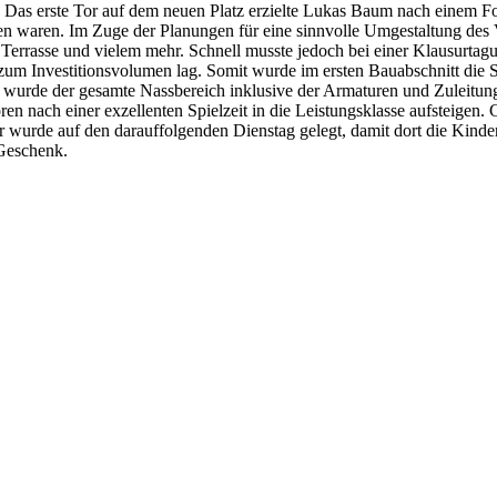
 Das erste Tor auf dem neuen Platz erzielte Lukas Baum nach einem Fou
hen waren. Im Zuge der Planungen für eine sinnvolle Umgestaltung des
rrasse und vielem mehr. Schnell musste jedoch bei einer Klausurtag
ion zum Investitionsvolumen lag. Somit wurde im ersten Bauabschnitt d
wurde der gesamte Nassbereich inklusive der Armaturen und Zuleitunge
en nach einer exzellenten Spielzeit in die Leistungsklasse aufsteigen. 
 wurde auf den darauffolgenden Dienstag gelegt, damit dort die Kinde
 Geschenk.