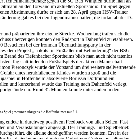
der Achtelfinalniederlage gegen die SG Bad Wimpfen durfte man als
Dittmann an der Torwand im aktuellen Sportstudio. Im Spiel gegen
nnenen Abstimmung durfte er sich am 28. April gegen HSV-Trainer
Veränderung gab es bei den Jugendmannschaften, die fortan ab der D-
d präparierten ihre eigene Strecke. Wochenlang trafen sich die
chuss überzeugen konnten den Radsport in Dahenfeld zu etablieren.
50 Besuchern bei der Ironman Übernachtungsparty in der
spw. dem Projekt „Trikots für Fußballer mit Behinderung“ der BSG
em Brand des Tiefenbacher Sportheims blieb man auch nicht tatenlos
chsten Tag stattfindenden Fußballspiels der aktiven Mannschaft
imon Pieronczyk wurde der Vorstand um drei weitere stellvertretende
ie Gefahr eines herabfallenden Kindes wurde zu groß und die
igaspiel in Hoffenheim absolvierte Borussia Dortmund ein
allen und kurzerhand wurde das Training nach Dahenfeld verlegt.
Sportgelände ein. Rund 35 Minuten konnte unter anderem den
s Spiel gewannen übrigens die Hoffenheimer mit 2:1.
g endete in durchweg positivem Feedback von allen Seiten. Fast
en und Veranstaltungen abgesagt. Der Trainings- und Spielbetrieb
chgeführt, die alleine durchgeführt werden konnten. Erst in der
Dorffest dagegen waren durch ein Verbot von Großveranstaltungen