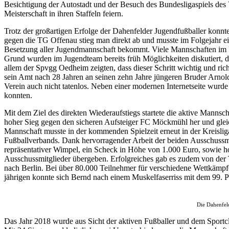
Besichtigung der Autostadt und der Besuch des Bundesligaspiels des 
Meisterschaft in ihren Staffeln feiern.
Trotz der großartigen Erfolge der Dahenfelder Jugendfußballer konnt
gegen die TG Offenau stieg man direkt ab und musste im Folgejahr ei
Besetzung aller Jugendmannschaft bekommt. Viele Mannschaften im Um
Grund wurden im Jugendteam bereits früh Möglichkeiten diskutiert, d
allem der Spvgg Oedheim zeigten, dass dieser Schritt wichtig und ric
sein Amt nach 28 Jahren an seinen zehn Jahre jüngeren Bruder Arnold 
Verein auch nicht tatenlos. Neben einer modernen Internetseite wur
konnten.
Mit dem Ziel des direkten Wiederaufstiegs startete die aktive Mannsc
hoher Sieg gegen den sicheren Aufsteiger FC Möckmühl her und glei
Mannschaft musste in der kommenden Spielzeit erneut in der Kreisli
Fußballverbands. Dank hervorragender Arbeit der beiden Ausschussmi
repräsentativer Wimpel, ein Scheck in Höhe von 1.000 Euro, sowie h
Ausschussmitglieder übergeben. Erfolgreiches gab es zudem von der 
nach Berlin. Bei über 80.000 Teilnehmer für verschiedene Wettkämpfe
jährigen konnte sich Bernd nach einem Muskelfaserriss mit dem 99. Pl
Die Dahenfel
Das Jahr 2018 wurde aus Sicht der aktiven Fußballer und dem Sportclu