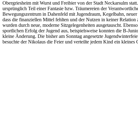
Obergriesheim mit Wurst und Freibier von der Stadt Neckarsulm statt.
ursprünglich Teil einer Fantasie bzw. Träumereien der Verantwortlic
Bewegungszentrum in Dahenfeld mit Jugendraum, Kegelbahn, neuer Te
dass die finanziellen Mittel fehlten und der Nutzen in keiner Relat
wurden durch neue, moderne Sitzgelegenheiten ausgetauscht. Ebenso 
sportlichen Erfolg der Jugend aus, beispielsweise konnten die B-Junior
kleine Änderung. Die bisher am Sonntag angesetzte Jugendwinterfeier
besuchte der Nikolaus die Feier und verteilte jedem Kind ein kleines