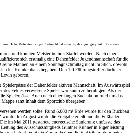
sätzliche Motivation sorgen. Gebracht hat es nichts, das Spiel ging mit 5:1 verloren.
durch und konnten Meister in ihrer Staffel werden. Nach einer
alifizierte sich erstmalig eine Dahenfelder Jugendmannschaft für die
ließ seine Mannen an einem Sonntagnachmittag nicht im Stich, obwohl
 sich ins Krankenhaus begaben. Den 1:0 Führungstreffer durfte er
e Levin geboren.
e Spielerpässe der Dahenfelder aktiven Mannschaft. Im Auswärtsspiel
er des Feldes verwiesene Spieler war kaum zu beruhigen. Als der
die Spielerpässe. Auch nach einer langen Suchaktion rund um das
ie Mappe samt Inhalt dem Sportclub übergeben.
ün versehen werden sollte. Rund 6.000 m³ Erde wurde für den Rückbau
 wurde. Im August wurde die Freigabe erteilt und die Fußballer
Die im Mai 2011 gestartete energetische Sanierung umfasste das
r Leitung des Ausschussmitglieds Günther Kühner in Eigenleistung
m mit Patrick Vogt die Kontrolle über die Elektrik im Sportheim.