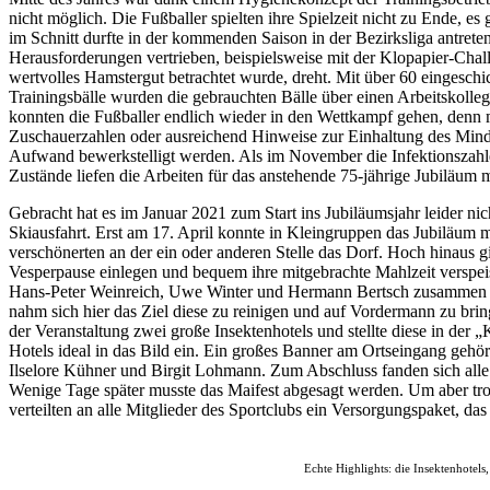
nicht möglich. Die Fußballer spielten ihre Spielzeit nicht zu Ende, e
im Schnitt durfte in der kommenden Saison in der Bezirksliga antreten
Herausforderungen vertrieben, beispielsweise mit der Klopapier-Challe
wertvolles Hamstergut betrachtet wurde, dreht. Mit über 60 eingeschi
Trainingsbälle wurden die gebrauchten Bälle über einen Arbeitskolle
konnten die Fußballer endlich wieder in den Wettkampf gehen, denn
Zuschauerzahlen oder ausreichend Hinweise zur Einhaltung des Minde
Aufwand bewerkstelligt werden. Als im November die Infektionszahle
Zustände liefen die Arbeiten für das anstehende 75-jährige Jubiläum
Gebracht hat es im Januar 2021 zum Start ins Jubiläumsjahr leider n
Skiausfahrt. Erst am 17. April konnte in Kleingruppen das Jubiläum m
verschönerten an der ein oder anderen Stelle das Dorf. Hoch hinaus g
Vesperpause einlegen und bequem ihre mitgebrachte Mahlzeit verspe
Hans-Peter Weinreich, Uwe Winter und Hermann Bertsch zusammen mi
nahm sich hier das Ziel diese zu reinigen und auf Vordermann zu br
der Veranstaltung zwei große Insektenhotels und stellte diese in der 
Hotels ideal in das Bild ein. Ein großes Banner am Ortseingang ge
Ilselore Kühner und Birgit Lohmann. Zum Abschluss fanden sich alle 
Wenige Tage später musste das Maifest abgesagt werden. Um aber tro
verteilten an alle Mitglieder des Sportclubs ein Versorgungspaket, da
Echte Highlights: die Insektenhotels