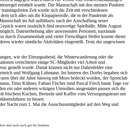
ientenregel ermittelt wurde. Die Mannschaft mit den meisten Punkten
 trainingsfreien Zeit wurde sich die Zeit mit verschiedenen
dem sich alles um die Klopapierrolle, die in der Pandemie als
 Mannschaft im Juli aufblitzen: nach der Anschaffung neuer
Gepäck waren zusätzlich fünf neuwertige Spielbälle. Mitte August
 möglich. Datenerhebung aller anwesenden Personen, maximale
ur durch Zusammenhalt und vieler Freiwilligen Helfer konnte dieser
en wieder sämtliche Aktivitäten eingestellt. Trotz der ungewissen
altungen, wie der Ehrungsabend, die Winterwanderung oder die
tionen verrichteten einige SC-Mitglieder viel Arbeit und
reuz gestellt wurde. Damit können nicht nur Dahenfelder eine
Heinrich und Wolfgang Lohmann. Im Inneren des Dorfes begaben sich
aren über die Jahre hinweg mit Moos bedeckt worden, der Sportclub
tmann, Timo Kühner, Fabian Fischer rund Pascal Förch baute Tage vor
en ein oder anderen witzigen Utensilien ausgestattet passen sich die
n mit frischem Kuchen, Bretzeln und Kaffee vom Versorgungsteam um
biläumsfahnen zu hissen.
n der Nacht zum 1. Mai die Ausschussmitglieder auf den Weg und
dern sind auch noch gut für Insekten.