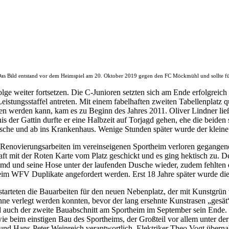
as Bild entstand vor dem Heimspiel am 20. Oktober 2019 gegen den FC Möckmühl und sollte für zu
ge weiter fortsetzen. Die C-Junioren setzten sich am Ende erfolgreich 
stungsstaffel antreten. Mit einem fabelhaften zweiten Tabellenplatz qu
rieben werden kann, kam es zu Beginn des Jahres 2011. Oliver Lindner 
 der Gattin durfte er eine Halbzeit auf Torjagd gehen, ehe die beiden
Dusche und ab ins Krankenhaus. Wenige Stunden später wurde der klein
i Renovierungsarbeiten im vereinseigenen Sportheim verloren gegangen
t mit der Roten Karte vom Platz geschickt und es ging hektisch zu. D
Hemd und seine Hose unter der laufenden Dusche wieder, zudem fehlten 
beim WFV Duplikate angefordert werden. Erst 18 Jahre später wurde d
 starteten die Bauarbeiten für den neuen Nebenplatz, der mit Kunstgr
e verlegt werden konnten, bevor der lang ersehnte Kunstrasen „gesät“
d auch der zweite Bauabschnitt am Sportheim im September sein Ende. 
e beim einstigen Bau des Sportheims, der Großteil vor allem unter de
 und Hans-Peter Weinreich verantwortlich. Elektriker Theo Vogt übernah