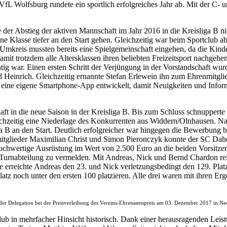
VfL Wolfsburg rundete ein sportlich erfolgreiches Jahr ab. Mit der C
e der Abstieg der aktiven Mannschaft im Jahr 2016 in die Kreisliga B 
ne Klasse tiefer an den Start gehen. Gleichzeitig war beim Sportclub a
kreis mussten bereits eine Spielgemeinschaft eingehen, da die Kinde
amit trotzdem alle Altersklassen ihren beliebten Freizeitsport nachg
htig war. Einen ersten Schritt der Verjüngung in der Vorstandschaft w
Heinrich. Gleichzeitig ernannte Stefan Erlewein ihn zum Ehrenmitglied
de eine eigene Smartphone-App entwickelt, damit Neuigkeiten und Info
haft in die neue Saison in der Kreisliga B. Bis zum Schluss schnupperte
chzeitig eine Niederlage des Konkurrenten aus Widdern/Olnhausen. Na
ga B an den Start. Deutlich erfolgreicher war hingegen die Bewerbung
tglieder Maximilian Christ und Simon Pieronczyk konnte der SC Dahen
ochwertige Ausrüstung im Wert von 2.500 Euro an die beiden Vorsitze
Turnabteilung zu vermelden. Mit Andreas, Nick und Bernd Chardon rei
 erreichte Andreas den 23. und Nick verletzungsbedingt den 129. Platz
atz noch unter den ersten 100 platzieren. Alle drei waren mit ihren Er
der Delegation bei der Preisverleihung des Vereins-Ehrenamtspreis am 03. Dezember 2017 in Ne
b in mehrfacher Hinsicht historisch. Dank einer herausragenden Leistu