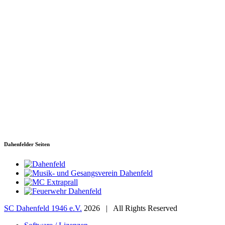
SC Dahenfeld 1946 e.V.
Ganzhornstraße 109
74172 Neckarsulm
Telefon: 0160 230 1108
E-Mail: info[at]sc-dahenfeld.de
Dahenfelder Seiten
SC Dahenfeld 1946 e.V.
2026 | All Rights Reserved