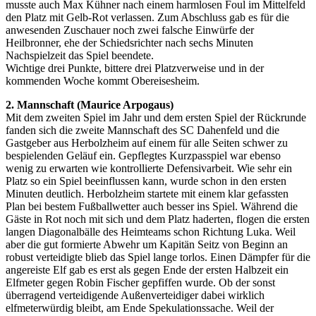
musste auch Max Kühner nach einem harmlosen Foul im Mittelfeld
den Platz mit Gelb-Rot verlassen. Zum Abschluss gab es für die
anwesenden Zuschauer noch zwei falsche Einwürfe der
Heilbronner, ehe der Schiedsrichter nach sechs Minuten
Nachspielzeit das Spiel beendete.
Wichtige drei Punkte, bittere drei Platzverweise und in der
kommenden Woche kommt Obereisesheim.
2. Mannschaft (Maurice Arpogaus)
Mit dem zweiten Spiel im Jahr und dem ersten Spiel der Rückrunde
fanden sich die zweite Mannschaft des SC Dahenfeld und die
Gastgeber aus Herbolzheim auf einem für alle Seiten schwer zu
bespielenden Geläuf ein. Gepflegtes Kurzpasspiel war ebenso
wenig zu erwarten wie kontrollierte Defensivarbeit. Wie sehr ein
Platz so ein Spiel beeinflussen kann, wurde schon in den ersten
Minuten deutlich. Herbolzheim startete mit einem klar gefassten
Plan bei bestem Fußballwetter auch besser ins Spiel. Während die
Gäste in Rot noch mit sich und dem Platz haderten, flogen die ersten
langen Diagonalbälle des Heimteams schon Richtung Luka. Weil
aber die gut formierte Abwehr um Kapitän Seitz von Beginn an
robust verteidigte blieb das Spiel lange torlos. Einen Dämpfer für die
angereiste Elf gab es erst als gegen Ende der ersten Halbzeit ein
Elfmeter gegen Robin Fischer gepfiffen wurde. Ob der sonst
überragend verteidigende Außenverteidiger dabei wirklich
elfmeterwürdig bleibt, am Ende Spekulationssache. Weil der