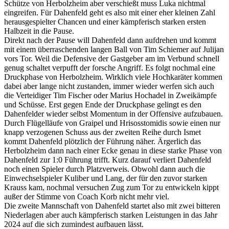
Schütze von Herbolzheim aber verschießt muss Luka nichtmal
eingreifen. Für Dahenfeld geht es also mit einer eher kleinen Zahl
herausgespielter Chancen und einer kämpferisch starken ersten
Halbzeit in die Pause.
Direkt nach der Pause will Dahenfeld dann aufdrehen und kommt
mit einem überraschenden langen Ball von Tim Schiemer auf Julijan
vors Tor. Weil die Defensive der Gastgeber am im Verbund schnell
genug schaltet verpufft der forsche Angriff. Es folgt nochmal eine
Druckphase von Herbolzheim. Wirklich viele Hochkaräter kommen
dabei aber lange nicht zustanden, immer wieder werfen sich auch
die Verteidiger Tim Fischer oder Marius Hochadel in Zweikämpfe
und Schüsse. Erst gegen Ende der Druckphase gelingt es den
Dahenfelder wieder selbst Momentum in der Offensive aufzubauen.
Durch Flügelläufe von Graipel und Hrisosstomidis sowie einen nur
knapp verzogenen Schuss aus der zweiten Reihe durch Ismet
kommt Dahenfeld plötzlich der Führung näher. Ärgerlich das
Herbolzheim dann nach einer Ecke genau in diese starke Phase von
Dahenfeld zur 1:0 Führung trifft. Kurz darauf verliert Dahenfeld
noch einen Spieler durch Platzverweis. Obwohl dann auch die
Einwechselspieler Kuliber und Lang, der für den zuvor starken
Krauss kam, nochmal versuchen Zug zum Tor zu entwickeln kippt
außer der Stimme von Coach Korb nicht mehr viel.
Die zweite Mannschaft von Dahenfeld startet also mit zwei bitteren
Niederlagen aber auch kämpferisch starken Leistungen in das Jahr
2024 auf die sich zumindest aufbauen lässt.