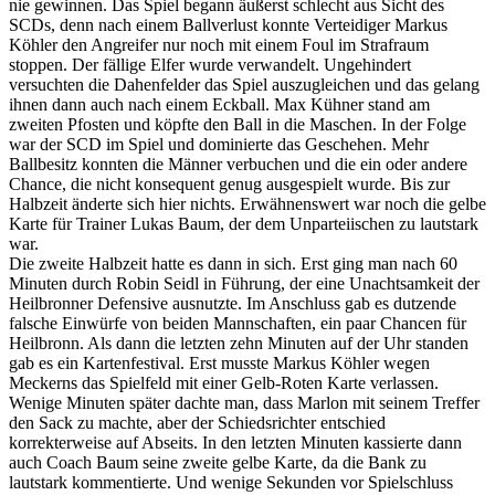
nie gewinnen. Das Spiel begann äußerst schlecht aus Sicht des
SCDs, denn nach einem Ballverlust konnte Verteidiger Markus
Köhler den Angreifer nur noch mit einem Foul im Strafraum
stoppen. Der fällige Elfer wurde verwandelt. Ungehindert
versuchten die Dahenfelder das Spiel auszugleichen und das gelang
ihnen dann auch nach einem Eckball. Max Kühner stand am
zweiten Pfosten und köpfte den Ball in die Maschen. In der Folge
war der SCD im Spiel und dominierte das Geschehen. Mehr
Ballbesitz konnten die Männer verbuchen und die ein oder andere
Chance, die nicht konsequent genug ausgespielt wurde. Bis zur
Halbzeit änderte sich hier nichts. Erwähnenswert war noch die gelbe
Karte für Trainer Lukas Baum, der dem Unparteiischen zu lautstark
war.
Die zweite Halbzeit hatte es dann in sich. Erst ging man nach 60
Minuten durch Robin Seidl in Führung, der eine Unachtsamkeit der
Heilbronner Defensive ausnutzte. Im Anschluss gab es dutzende
falsche Einwürfe von beiden Mannschaften, ein paar Chancen für
Heilbronn. Als dann die letzten zehn Minuten auf der Uhr standen
gab es ein Kartenfestival. Erst musste Markus Köhler wegen
Meckerns das Spielfeld mit einer Gelb-Roten Karte verlassen.
Wenige Minuten später dachte man, dass Marlon mit seinem Treffer
den Sack zu machte, aber der Schiedsrichter entschied
korrekterweise auf Abseits. In den letzten Minuten kassierte dann
auch Coach Baum seine zweite gelbe Karte, da die Bank zu
lautstark kommentierte. Und wenige Sekunden vor Spielschluss