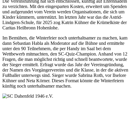
Die Vereinsführung hat sich entschlossen, künftig auf Ehrennadeln
zu verzichten. Mit den eingesparten Kosten, erweitert um Spenden
und aufgerundet vom Verein werden Organisationen, die sich um
Kinder kümmern, unterstützt. Im letzten Jahr war das die Astrid-
Lindgren-Schule, für 2025 zog Katrin Kühner die Krümelkiste der
Caritas Heilbronn Hohenlohe.
Im Bemühen, die Winterfeier noch unterhaltsamer zu machen, kam
dann Sebastian Habla als Moderator auf die Bühne und ermittelte
unter den 90 Teilnehmern, die per Handy im Saal bei dem
Wettbewerb mitmachten, den SC-Quiz-Champion. Anhand von 12
Fragen, die man möglichst richtig und schnell beantwortete, wurde
der Sieger ermittelt. Erfragt wurde das Jahr der Vereinsgründung,
der Namen des Vorgängervereins und die Klasse, in der die aktiven
Fußballer unterwegs sind. Sieger wurde Sabrina Roth, vor Ilselore
Kühner und Neta Körner. Dieses Format könnte die Winterfeiern
künftig noch unterhaltsamer machen.
SC Dahenfeld 1946 e.V.
Ganzhornstraße 109
74172 Neckarsulm