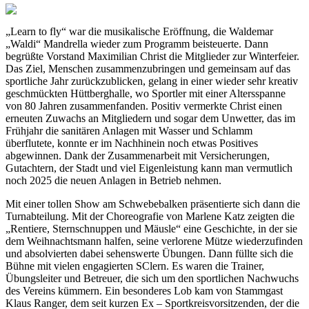
„Learn to fly“ war die musikalische Eröffnung, die Waldemar
„Waldi“ Mandrella wieder zum Programm beisteuerte. Dann
begrüßte Vorstand Maximilian Christ die Mitglieder zur Winterfeier.
Das Ziel, Menschen zusammenzubringen und gemeinsam auf das
sportliche Jahr zurückzublicken, gelang in einer wieder sehr kreativ
geschmückten Hüttberghalle, wo Sportler mit einer Altersspanne
von 80 Jahren zusammenfanden. Positiv vermerkte Christ einen
erneuten Zuwachs an Mitgliedern und sogar dem Unwetter, das im
Frühjahr die sanitären Anlagen mit Wasser und Schlamm
überflutete, konnte er im Nachhinein noch etwas Positives
abgewinnen. Dank der Zusammenarbeit mit Versicherungen,
Gutachtern, der Stadt und viel Eigenleistung kann man vermutlich
noch 2025 die neuen Anlagen in Betrieb nehmen.
Mit einer tollen Show am Schwebebalken präsentierte sich dann die
Turnabteilung. Mit der Choreografie von Marlene Katz zeigten die
„Rentiere, Sternschnuppen und Mäusle“ eine Geschichte, in der sie
dem Weihnachtsmann halfen, seine verlorene Mütze wiederzufinden
und absolvierten dabei sehenswerte Übungen. Dann füllte sich die
Bühne mit vielen engagierten SClern. Es waren die Trainer,
Übungsleiter und Betreuer, die sich um den sportlichen Nachwuchs
des Vereins kümmern. Ein besonderes Lob kam von Stammgast
Klaus Ranger, dem seit kurzen Ex – Sportkreisvorsitzenden, der die