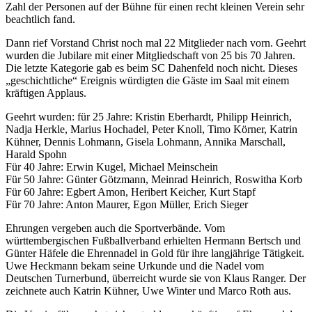
Zahl der Personen auf der Bühne für einen recht kleinen Verein sehr
beachtlich fand.
Dann rief Vorstand Christ noch mal 22 Mitglieder nach vorn. Geehrt
wurden die Jubilare mit einer Mitgliedschaft von 25 bis 70 Jahren.
Die letzte Kategorie gab es beim SC Dahenfeld noch nicht. Dieses
„geschichtliche“ Ereignis würdigten die Gäste im Saal mit einem
kräftigen Applaus.
Geehrt wurden: für 25 Jahre: Kristin Eberhardt, Philipp Heinrich,
Nadja Herkle, Marius Hochadel, Peter Knoll, Timo Körner, Katrin
Kühner, Dennis Lohmann, Gisela Lohmann, Annika Marschall,
Harald Spohn
Für 40 Jahre: Erwin Kugel, Michael Meinschein
Für 50 Jahre: Günter Götzmann, Meinrad Heinrich, Roswitha Korb
Für 60 Jahre: Egbert Amon, Heribert Keicher, Kurt Stapf
Für 70 Jahre: Anton Maurer, Egon Müller, Erich Sieger
Ehrungen vergeben auch die Sportverbände. Vom
württembergischen Fußballverband erhielten Hermann Bertsch und
Günter Häfele die Ehrennadel in Gold für ihre langjährige Tätigkeit.
Uwe Heckmann bekam seine Urkunde und die Nadel vom
Deutschen Turnerbund, überreicht wurde sie von Klaus Ranger. Der
zeichnete auch Katrin Kühner, Uwe Winter und Marco Roth aus.