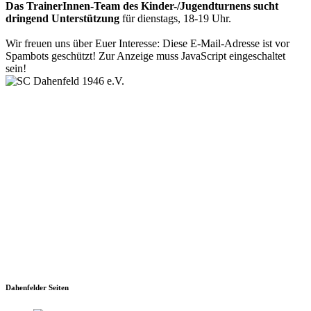
Das TrainerInnen-Team des Kinder-/Jugendturnens
sucht
dringend Unterstützung
für dienstags, 18-19 Uhr.
Wir freuen uns über Euer Interesse:
Diese E-Mail-Adresse ist vor
Spambots geschützt! Zur Anzeige muss JavaScript eingeschaltet
sein!
SC Dahenfeld 1946 e.V.
Ganzhornstraße 109
74172 Neckarsulm
Telefon: 0160 230 1108
E-Mail: info[at]sc-dahenfeld.de
Dahenfelder Seiten