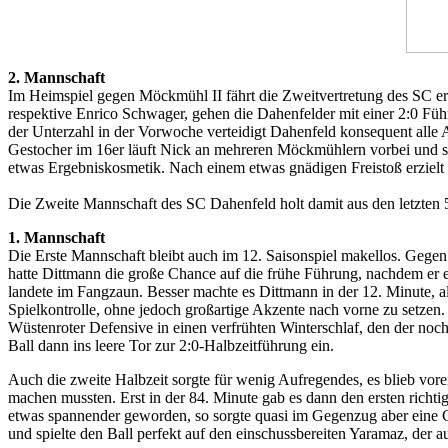
2. Mannschaft
Im Heimspiel gegen Möckmühl II fährt die Zweitvertretung des SC e
respektive Enrico Schwager, gehen die Dahenfelder mit einer 2:0 Füh
der Unterzahl in der Vorwoche verteidigt Dahenfeld konsequent alle
Gestocher im 16er läuft Nick an mehreren Möckmühlern vorbei und set
etwas Ergebniskosmetik. Nach einem etwas gnädigen Freistoß erziel
Die Zweite Mannschaft des SC Dahenfeld holt damit aus den letzte
1. Mannschaft
Die Erste Mannschaft bleibt auch im 12. Saisonspiel makellos. Gegen
hatte Dittmann die große Chance auf die frühe Führung, nachdem er e
landete im Fangzaun. Besser machte es Dittmann in der 12. Minute, al
Spielkontrolle, ohne jedoch großartige Akzente nach vorne zu setze
Wüstenroter Defensive in einen verfrühten Winterschlaf, den der no
Ball dann ins leere Tor zur 2:0-Halbzeitführung ein.
Auch die zweite Halbzeit sorgte für wenig Aufregendes, es blieb vor
machen mussten. Erst in der 84. Minute gab es dann den ersten richtig
etwas spannender geworden, so sorgte quasi im Gegenzug aber eine C
und spielte den Ball perfekt auf den einschussbereiten Yaramaz, der a