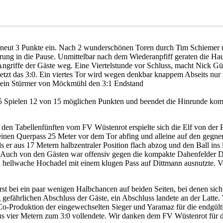
rneut 3 Punkte ein. Nach 2 wunderschönen Toren durch Tim Schiemer 
rung in die Pause. Unmittelbar nach dem Wiederanpfiff geraten die Hau
 Angriffe der Gäste weg. Eine Viertelstunde vor Schluss, macht Nick
zt das 3:0. Ein viertes Tor wird wegen denkbar knappem Abseits nur z
t ein Stürmer von Möckmühl den 3:1 Endstand
n 5 Spielen 12 von 15 möglichen Punkten und beendet die Hinrunde k
 den Tabellenfünften vom FV Wüstenrot erspielte sich die Elf von der 
inen Querpass 25 Meter vor dem Tor abfing und alleine auf den gegneri
s er aus 17 Metern halbzentraler Position flach abzog und den Ball ins
n. Auch von den Gästen war offensiv gegen die kompakte Dahenfelder 
ch hellwache Hochadel mit einem klugen Pass auf Dittmann ausnutzte. 
erst bei ein paar wenigen Halbchancen auf beiden Seiten, bei denen s
 gefährlichen Abschluss der Gäste, ein Abschluss landete an der Latte.
o-Produktion der eingewechselten Sieger und Yaramaz für die endgült
us vier Metern zum 3:0 vollendete. Wir danken dem FV Wüstenrot für die