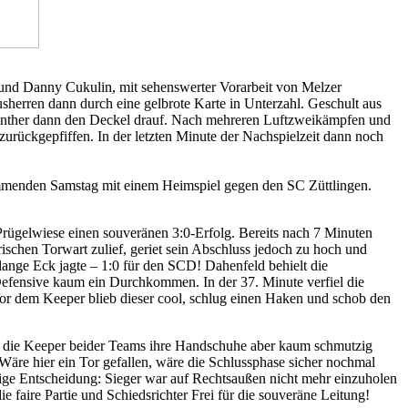
und Danny Cukulin, mit sehenswerter Vorarbeit von Melzer
sherren dann durch eine gelbrote Karte in Unterzahl. Geschult aus
 Günther dann den Deckel drauf. Nach mehreren Luftzweikämpfen und
urückgepfiffen. In der letzten Minute der Nachspielzeit dann noch
ommenden Samstag mit einem Heimspiel gegen den SC Züttlingen.
Prügelwiese einen souveränen 3:0-Erfolg. Bereits nach 7 Minuten
schen Torwart zulief, geriet sein Abschluss jedoch zu hoch und
 lange Eck jagte – 1:0 für den SCD! Dahenfeld behielt die
Defensive kaum ein Durchkommen. In der 37. Minute verfiel die
Vor dem Keeper blieb dieser cool, schlug einen Haken und schob den
ich die Keeper beider Teams ihre Handschuhe aber kaum schmutzig
 Wäre hier ein Tor gefallen, wäre die Schlussphase sicher nochmal
ige Entscheidung: Sieger war auf Rechtsaußen nicht mehr einzuholen
 faire Partie und Schiedsrichter Frei für die souveräne Leitung!