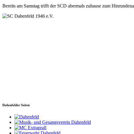
Bereits am Samstag trifft der SCD abermals zuhause zum Hinrundenab
SC Dahenfeld 1946 e.V.
Ganzhornstraße 109
74172 Neckarsulm
Telefon: 0160 230 1108
E-Mail: info[at]sc-dahenfeld.de
Dahenfelder Seiten