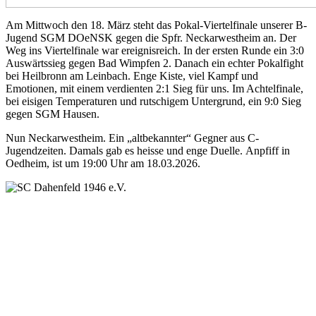
Am Mittwoch den 18. März steht das Pokal-Viertelfinale unserer B-
Jugend SGM DOeNSK gegen die Spfr. Neckarwestheim an. Der
Weg ins Viertelfinale war ereignisreich. In der ersten Runde ein 3:0
Auswärtssieg gegen Bad Wimpfen 2. Danach ein echter Pokalfight
bei Heilbronn am Leinbach. Enge Kiste, viel Kampf und
Emotionen, mit einem verdienten 2:1 Sieg für uns. Im Achtelfinale,
bei eisigen Temperaturen und rutschigem Untergrund, ein 9:0 Sieg
gegen SGM Hausen.
Nun Neckarwestheim. Ein „altbekannter“ Gegner aus C-
Jugendzeiten. Damals gab es heisse und enge Duelle. Anpfiff in
Oedheim, ist um 19:00 Uhr am 18.03.2026.
SC Dahenfeld 1946 e.V.
Ganzhornstraße 109
74172 Neckarsulm
Telefon: 0160 230 1108
E-Mail: info[at]sc-dahenfeld.de