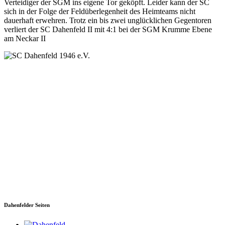
Verteidiger der SGM ins eigene Tor geköpft. Leider kann der SC
sich in der Folge der Feldüberlegenheit des Heimteams nicht
dauerhaft erwehren. Trotz ein bis zwei unglücklichen Gegentoren
verliert der SC Dahenfeld II mit 4:1 bei der SGM Krumme Ebene
am Neckar II
SC Dahenfeld 1946 e.V.
Ganzhornstraße 109
74172 Neckarsulm
Telefon: 0160 230 1108
E-Mail: info[at]sc-dahenfeld.de
Dahenfelder Seiten