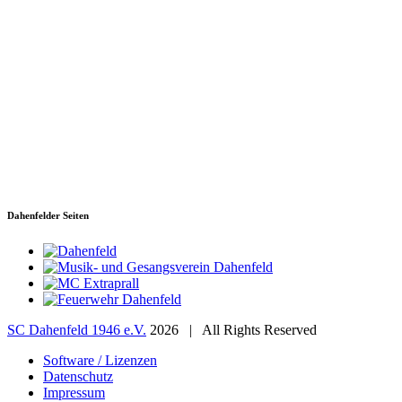
SC Dahenfeld 1946 e.V.
Ganzhornstraße 109
74172 Neckarsulm
Telefon: 0160 230 1108
E-Mail: info[at]sc-dahenfeld.de
Dahenfelder Seiten
SC Dahenfeld 1946 e.V.
2026 | All Rights Reserved
Software / Lizenzen
Datenschutz
Impressum