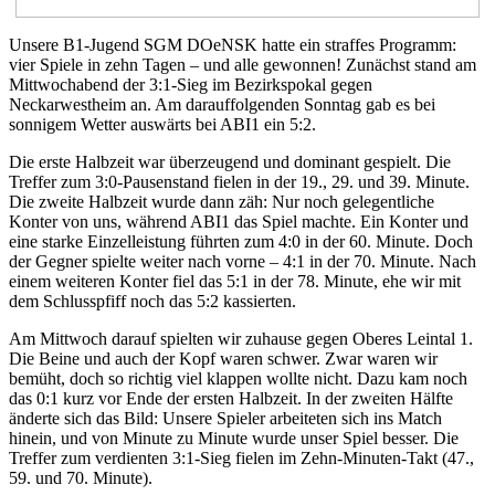
Unsere B1-Jugend SGM DOeNSK hatte ein straffes Programm:
vier Spiele in zehn Tagen – und alle gewonnen! Zunächst stand am
Mittwochabend der 3:1-Sieg im Bezirkspokal gegen
Neckarwestheim an. Am darauffolgenden Sonntag gab es bei
sonnigem Wetter auswärts bei ABI1 ein 5:2.
Die erste Halbzeit war überzeugend und dominant gespielt. Die
Treffer zum 3:0-Pausenstand fielen in der 19., 29. und 39. Minute.
Die zweite Halbzeit wurde dann zäh: Nur noch gelegentliche
Konter von uns, während ABI1 das Spiel machte. Ein Konter und
eine starke Einzelleistung führten zum 4:0 in der 60. Minute. Doch
der Gegner spielte weiter nach vorne – 4:1 in der 70. Minute. Nach
einem weiteren Konter fiel das 5:1 in der 78. Minute, ehe wir mit
dem Schlusspfiff noch das 5:2 kassierten.
Am Mittwoch darauf spielten wir zuhause gegen Oberes Leintal 1.
Die Beine und auch der Kopf waren schwer. Zwar waren wir
bemüht, doch so richtig viel klappen wollte nicht. Dazu kam noch
das 0:1 kurz vor Ende der ersten Halbzeit. In der zweiten Hälfte
änderte sich das Bild: Unsere Spieler arbeiteten sich ins Match
hinein, und von Minute zu Minute wurde unser Spiel besser. Die
Treffer zum verdienten 3:1-Sieg fielen im Zehn-Minuten-Takt (47.,
59. und 70. Minute).