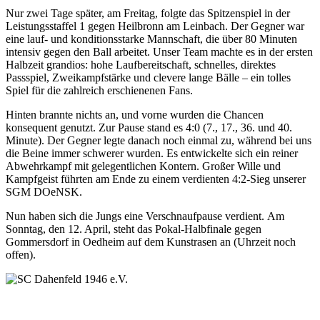
Nur zwei Tage später, am Freitag, folgte das Spitzenspiel in der
Leistungsstaffel 1 gegen Heilbronn am Leinbach. Der Gegner war
eine lauf- und konditionsstarke Mannschaft, die über 80 Minuten
intensiv gegen den Ball arbeitet. Unser Team machte es in der ersten
Halbzeit grandios: hohe Laufbereitschaft, schnelles, direktes
Passspiel, Zweikampfstärke und clevere lange Bälle – ein tolles
Spiel für die zahlreich erschienenen Fans.
Hinten brannte nichts an, und vorne wurden die Chancen
konsequent genutzt. Zur Pause stand es 4:0 (7., 17., 36. und 40.
Minute). Der Gegner legte danach noch einmal zu, während bei uns
die Beine immer schwerer wurden. Es entwickelte sich ein reiner
Abwehrkampf mit gelegentlichen Kontern. Großer Wille und
Kampfgeist führten am Ende zu einem verdienten 4:2-Sieg unserer
SGM DOeNSK.
Nun haben sich die Jungs eine Verschnaufpause verdient. Am
Sonntag, den 12. April, steht das Pokal-Halbfinale gegen
Gommersdorf in Oedheim auf dem Kunstrasen an (Uhrzeit noch
offen).