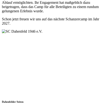
Ablauf ermöglichten. Ihr Engagement hat maßgeblich dazu
beigetragen, dass das Camp für alle Beteiligten zu einem rundum
gelungenen Erlebnis wurde.
Schon jetzt freuen wir uns auf das nächste Schanzercamp im Jahr
2027.
SC Dahenfeld 1946 e.V.
Ganzhornstraße 109
74172 Neckarsulm
Telefon: 0160 230 1108
E-Mail: info[at]sc-dahenfeld.de
Dahenfelder Seiten