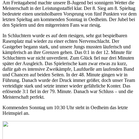
Am Freitagabend machte unsere B-Jugend bei sonnigem Wetter die
Meisterschaft in der Leistungsstaffel klar. Der 8. Sieg am 8. Spieltag
bedeutete einen uneinholbaren Vorsprung von fünf Punkten vor dem
letzten Spieltag am kommenden Sonntag in Oedheim. Der Jubel bei
den Spielern und den mitgereisten Fans war riesig.
In Schluchtern wurde es auf dem riesigen, sehr gut bespielbaren
Rasenplatz mal wieder zu einer echten Nervenschlacht. Der
Gastgeber begann stark, und unsere Jungs mussten läuferisch und
kämpferisch an ihre Grenzen gehen. Das 0:1 in der 12. Minute für
Schluchtern war nicht unverdient. Zum Glück fiel nur drei Minuten
später der Ausgleich. Das Spielerische kam zwar etwas zu kurz,
dafür gab es intensive Zweikämpfe, Laufduelle am laufenden Band
und Chancen auf beiden Seiten. In der 48. Minute gingen wir in
Führung. Danach wurde der Druck immer größer, doch unser Team
verteidigte stark und setzte immer wieder gefährliche Konter. Das
erlösende 3:1 fiel in der 79. Minute. Danach war Schluss – und die
Meisterschaft perfekt.
Kommenden Sonntag um 10:30 Uhr steht in Oedheim das letzte
Heimspiel an.