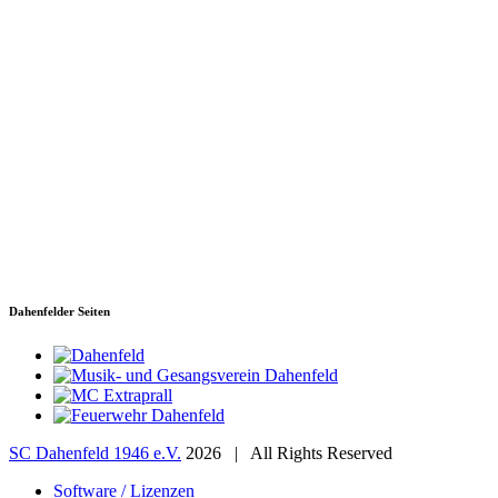
SC Dahenfeld 1946 e.V.
Ganzhornstraße 109
74172 Neckarsulm
Telefon: 0160 230 1108
E-Mail: info[at]sc-dahenfeld.de
Dahenfelder Seiten
SC Dahenfeld 1946 e.V.
2026 | All Rights Reserved
Software / Lizenzen