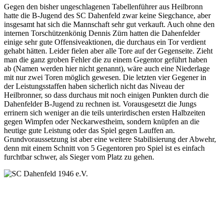
Gegen den bisher ungeschlagenen Tabellenführer aus Heilbronn
hatte die B-Jugend des SC Dahenfeld zwar keine Siegchance, aber
insgesamt hat sich die Mannschaft sehr gut verkauft. Auch ohne den
internen Torschützenkönig Dennis Zürn hatten die Dahenfelder
einige sehr gute Offensiveaktionen, die durchaus ein Tor verdient
gehabt hätten. Leider fielen aber alle Tore auf der Gegenseite. Zieht
man die ganz groben Fehler die zu einem Gegentor geführt haben
ab (Namen werden hier nicht genannt), wäre auch eine Niederlage
mit nur zwei Toren möglich gewesen. Die letzten vier Gegener in
der Leistungsstaffen haben sicherlich nicht das Niveau der
Heilbronner, so dass durchaus mit noch einigen Punkten durch die
Dahenfelder B-Jugend zu rechnen ist. Vorausgesetzt die Jungs
errinern sich weniger an die teils unterirdischen ersten Halbzeiten
gegen Wimpfen oder Neckarwestheim, sondern knüpfen an die
heutige gute Leistung oder das Spiel gegen Lauffen an.
Grundvoraussetzung ist aber eine weitere Stabilisierung der Abwehr,
denn mit einem Schnitt von 5 Gegentoren pro Spiel ist es einfach
furchtbar schwer, als Sieger vom Platz zu gehen.
SC Dahenfeld 1946 e.V.
Ganzhornstraße 109