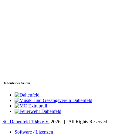
SC Dahenfeld 1946 e.V.
Ganzhornstraße 109
74172 Neckarsulm
Telefon: 0160 230 1108
E-Mail: info[at]sc-dahenfeld.de
Dahenfelder Seiten
SC Dahenfeld 1946 e.V.
2026 | All Rights Reserved
Software / Lizenzen