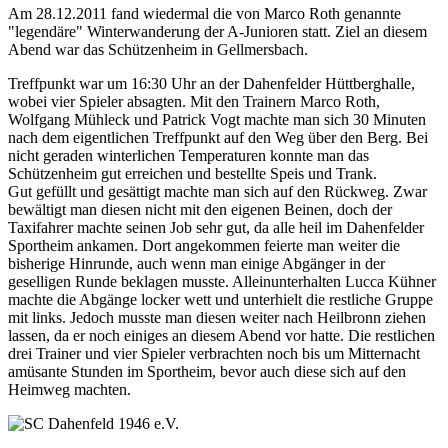
Am 28.12.2011 fand wiedermal die von Marco Roth genannte
"legendäre" Winterwanderung der A-Junioren statt. Ziel an diesem
Abend war das Schützenheim in Gellmersbach.
Treffpunkt war um 16:30 Uhr an der Dahenfelder Hüttberghalle,
wobei vier Spieler absagten. Mit den Trainern Marco Roth,
Wolfgang Mühleck und Patrick Vogt machte man sich 30 Minuten
nach dem eigentlichen Treffpunkt auf den Weg über den Berg. Bei
nicht geraden winterlichen Temperaturen konnte man das
Schützenheim gut erreichen und bestellte Speis und Trank.
Gut gefüllt und gesättigt machte man sich auf den Rückweg. Zwar
bewältigt man diesen nicht mit den eigenen Beinen, doch der
Taxifahrer machte seinen Job sehr gut, da alle heil im Dahenfelder
Sportheim ankamen. Dort angekommen feierte man weiter die
bisherige Hinrunde, auch wenn man einige Abgänger in der
geselligen Runde beklagen musste. Alleinunterhalten Lucca Kühner
machte die Abgänge locker wett und unterhielt die restliche Gruppe
mit links. Jedoch musste man diesen weiter nach Heilbronn ziehen
lassen, da er noch einiges an diesem Abend vor hatte. Die restlichen
drei Trainer und vier Spieler verbrachten noch bis um Mitternacht
amüsante Stunden im Sportheim, bevor auch diese sich auf den
Heimweg machten.