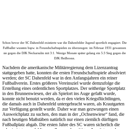
Schon bevor der SC Dahenfeld existierte war die Dahenfelder Jugend sportlich engagiert. Die
Fußballer wussten bspw. in Freundschaftsspielen zu überzeugen: im Februar 1931 gewannen
sie gegen die DJK Neckarsulm mit 3:1. Wenige Monate später gelang ein 5:3 Sieg gegen die
DJK Heilbronn.
Nachdem die amerikanische Militärregierung dem Lizenzantrag
stattgegeben hatte, konnten die ersten Freundschaftsspiele absolviert
werden; der SC Dahenfeld war in den Anfangsjahren ein reiner
Fußballverein. Erstes größeres Vereinsziel wurde demzufolge die
Erstellung eines ordentlichen Sportplatzes. Der seitherige Sportplatz
in den Brunnenwiesen, der als Spielort ins Auge gefaßt wurde,
konnte nicht benutzt werden, da er den vielen Kriegsflüchtlingen,
die damals auch in Dahenfeld untergebracht waren, als Krautgarten
zur Verfügung gestellt wurde. Daher war man gezwungen einen
Ausweichplatz zu suchen, den man in der „Ochsenwiese“ fand, die
nach heutigen Maßstäben natürlich nur einen ziemlich dürftigen
Fußballplatz abgab. Die ersten Jahre des SC waren sicherlich die