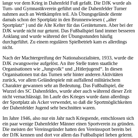
lange vor dem Krieg in Dahenfeld Fuß gefaßt. Die DJK wurde als
Turn- und Gymnastikverein geführt und die Dahenfelder Turner
nahmen auch an Wettkämpfen teil. Als Übungsgelände diente
damals schon der Sportplatz in den Brunnenwiesen ( „alter
Sportplatz“ ) und die Alte Kelter für das Geräteturnen. Aber bei der
DJK wurde nicht nur geturnt. Das Fußballspiel fand immer besseren
Anklang und wurde während der Übungsstunden häufig
durchgeführt. Zu einem regulären Spielbetrieb kam es allerdings
nicht.
Nach der Machtergreifung der Nationalsozialisten, 1933, wurde die
DJK zwangsweise aufgelöst. An ihre Stelle traten staatliche
Organisationen wie „Jungvolk“ und „Hitlerjugend“. In diesen
Organisationen trat das Turnen sehr hinter anderen Aktivitäten
zurück, vor allem Geländespiele mit auffallend militärischem
Charakter gewannen sehr an Bedeutung. Das Fußballspiel, die
Wurzel des SC Dahenfeldes, wurde aber auch während dieser Zeit
nicht vernachlässigt. Im Laufe des Krieges wurde dann allerdings
der Sportplatz als Acker verwendet, so daß die Sportmöglichkeiten
der Dahenfelder Jugend sehr beschnitten waren.
Im Jahre 1946, also nur ein Jahr nach Kriegsende, entschlossen sich
ein paar wenige Dahenfelder Männer einen Sportverein zu gründen.
Die meisten der Vereinsgründer hatten den Vereinssport bereits bei
der DJK kennen und dort vor allem das Fußballspiel lieben gelernt.