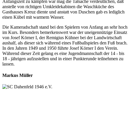
Anfangszeit zu kämpfen war mag die Tatsache verdeutlichen, daß
anstelle von richtigen Umkleidekabinen die Waschküche des
Gasthauses Kreuz diente und anstatt von Duschen gab es lediglich
einen Kübel mit warmem Wasser.
Die Kameradschaft stand bei den Spielern von Anfang an sehr hoch
im Kurs. Besonders bemerkenswert war der uneigennützige Einsatz
von Josef Körner I, der Remigius Kühner bei der Landwirtschaft
aushalf, als dieser sich während eines Fußballspieles den Fuß brach.
In den Jahren 1949 und 1950 führte Josef Körner I den Verein.
Während dieser Zeit gelang es eine Jugendmannschaft der 14 - bis
18 - jährigen aufzustellen und in einer Punkterunde teilnehmen zu
lassen.
Markus Müller
SC Dahenfeld 1946 e.V.
Ganzhornstraße 109
74172 Neckarsulm
Telefon: 0160 230 1108