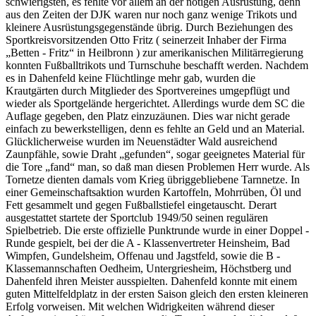
schwierigsten, es fehlte vor allem an der nötigen Ausrüstung, denn
aus den Zeiten der DJK waren nur noch ganz wenige Trikots und
kleinere Ausrüstungsgegenstände übrig. Durch Beziehungen des
Sportkreisvorsitzenden Otto Fritz ( seinerzeit Inhaber der Firma
„Betten - Fritz“ in Heilbronn ) zur amerikanischen Militärregierung
konnten Fußballtrikots und Turnschuhe beschafft werden. Nachdem
es in Dahenfeld keine Flüchtlinge mehr gab, wurden die
Krautgärten durch Mitglieder des Sportvereines umgepflügt und
wieder als Sportgelände hergerichtet. Allerdings wurde dem SC die
Auflage gegeben, den Platz einzuzäunen. Dies war nicht gerade
einfach zu bewerkstelligen, denn es fehlte an Geld und an Material.
Glücklicherweise wurden im Neuenstädter Wald ausreichend
Zaunpfähle, sowie Draht „gefunden“, sogar geeignetes Material für
die Tore „fand“ man, so daß man diesen Problemen Herr wurde. Als
Tornetze dienten damals vom Krieg übriggebliebene Tarnnetze. In
einer Gemeinschaftsaktion wurden Kartoffeln, Mohrrüben, Öl und
Fett gesammelt und gegen Fußballstiefel eingetauscht. Derart
ausgestattet startete der Sportclub 1949/50 seinen regulären
Spielbetrieb. Die erste offizielle Punktrunde wurde in einer Doppel -
Runde gespielt, bei der die A - Klassenvertreter Heinsheim, Bad
Wimpfen, Gundelsheim, Offenau und Jagstfeld, sowie die B -
Klassemannschaften Oedheim, Untergriesheim, Höchstberg und
Dahenfeld ihren Meister ausspielten. Dahenfeld konnte mit einem
guten Mittelfeldplatz in der ersten Saison gleich den ersten kleineren
Erfolg vorweisen. Mit welchen Widrigkeiten während dieser