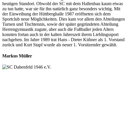
heutigen Standort. Obwohl der SC mit dem Hallenbau kaum etwas
zu tun hatte, war sie für ihn natürlich ganz besonders wichtig. Mit
der Einweihung der Hüttberghalle 1987 eröffneten sich dem
Sportclub neue Möglichkeiten. Dies kam vor allem den Abteilungen
Turnen und Tischtennis, sowie der später gegründeten Abteilung
Herrengymnastik zugute, aber auch die Fußballer jeden Alters
konnten fortan auch in der kalten Jahreszeit ihrem Lieblingssport
nachgehen. Im Jahre 1989 trat Hans - Dieter Kühner als 1. Vorstand
zurück und Kurt Stapf wurde als neuer 1. Vorsitzender gewählt.
Markus Müller
SC Dahenfeld 1946 e.V.
Ganzhornstraße 109
74172 Neckarsulm
Telefon: 0160 230 1108
E-Mail: info[at]sc-dahenfeld.de