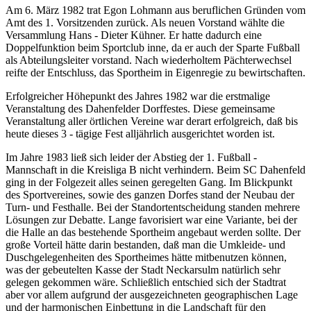
Am 6. März 1982 trat Egon Lohmann aus beruflichen Gründen vom
Amt des 1. Vorsitzenden zurück. Als neuen Vorstand wählte die
Versammlung Hans - Dieter Kühner. Er hatte dadurch eine
Doppelfunktion beim Sportclub inne, da er auch der Sparte Fußball
als Abteilungsleiter vorstand. Nach wiederholtem Pächterwechsel
reifte der Entschluss, das Sportheim in Eigenregie zu bewirtschaften.
Erfolgreicher Höhepunkt des Jahres 1982 war die erstmalige
Veranstaltung des Dahenfelder Dorffestes. Diese gemeinsame
Veranstaltung aller örtlichen Vereine war derart erfolgreich, daß bis
heute dieses 3 - tägige Fest alljährlich ausgerichtet worden ist.
Im Jahre 1983 ließ sich leider der Abstieg der 1. Fußball -
Mannschaft in die Kreisliga B nicht verhindern. Beim SC Dahenfeld
ging in der Folgezeit alles seinen geregelten Gang. Im Blickpunkt
des Sportvereines, sowie des ganzen Dorfes stand der Neubau der
Turn- und Festhalle. Bei der Standortentscheidung standen mehrere
Lösungen zur Debatte. Lange favorisiert war eine Variante, bei der
die Halle an das bestehende Sportheim angebaut werden sollte. Der
große Vorteil hätte darin bestanden, daß man die Umkleide- und
Duschgelegenheiten des Sportheimes hätte mitbenutzen können,
was der gebeutelten Kasse der Stadt Neckarsulm natürlich sehr
gelegen gekommen wäre. Schließlich entschied sich der Stadtrat
aber vor allem aufgrund der ausgezeichneten geographischen Lage
und der harmonischen Einbettung in die Landschaft für den