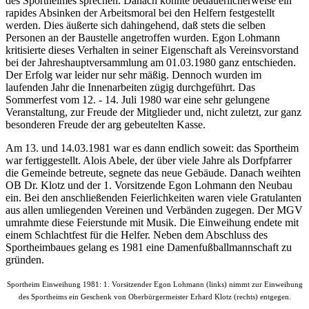
des Sportheimes sprechen. Danach konnte bedauerlicherweise ein
rapides Absinken der Arbeitsmoral bei den Helfern festgestellt
werden. Dies äußerte sich dahingehend, daß stets die selben
Personen an der Baustelle angetroffen wurden. Egon Lohmann
kritisierte dieses Verhalten in seiner Eigenschaft als Vereinsvorstand
bei der Jahreshauptversammlung am 01.03.1980 ganz entschieden.
Der Erfolg war leider nur sehr mäßig. Dennoch wurden im
laufenden Jahr die Innenarbeiten zügig durchgeführt. Das
Sommerfest vom 12. - 14. Juli 1980 war eine sehr gelungene
Veranstaltung, zur Freude der Mitglieder und, nicht zuletzt, zur ganz
besonderen Freude der arg gebeutelten Kasse.
Am 13. und 14.03.1981 war es dann endlich soweit: das Sportheim
war fertiggestellt. Alois Abele, der über viele Jahre als Dorfpfarrer
die Gemeinde betreute, segnete das neue Gebäude. Danach weihten
OB Dr. Klotz und der 1. Vorsitzende Egon Lohmann den Neubau
ein. Bei den anschließenden Feierlichkeiten waren viele Gratulanten
aus allen umliegenden Vereinen und Verbänden zugegen. Der MGV
umrahmte diese Feierstunde mit Musik. Die Einweihung endete mit
einem Schlachtfest für die Helfer. Neben dem Abschluss des
Sportheimbaues gelang es 1981 eine Damenfußballmannschaft zu
gründen.
Sportheim Einweihung 1981: 1. Vorsitzender Egon Lohmann (links) nimmt zur Einweihung
des Sportheims ein Geschenk von Oberbürgermeister Erhard Klotz (rechts) entgegen.