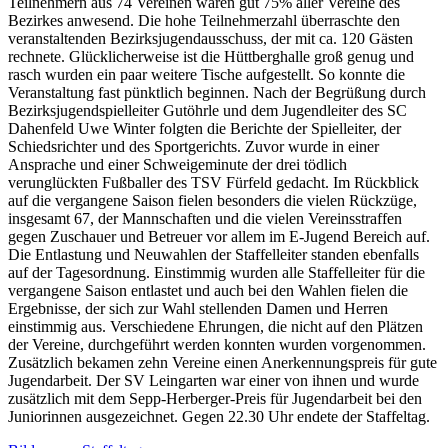
Teilnehmern aus 74 Vereinen waren gut 75% aller Vereine des
Bezirkes anwesend. Die hohe Teilnehmerzahl überraschte den
veranstaltenden Bezirksjugendausschuss, der mit ca. 120 Gästen
rechnete. Glücklicherweise ist die Hüttberghalle groß genug und
rasch wurden ein paar weitere Tische aufgestellt. So konnte die
Veranstaltung fast pünktlich beginnen. Nach der Begrüßung durch
Bezirksjugendspielleiter Gutöhrle und dem Jugendleiter des SC
Dahenfeld Uwe Winter folgten die Berichte der Spielleiter, der
Schiedsrichter
und des Sportgerichts. Zuvor wurde in einer
Ansprache und einer
Schweigeminute der drei tödlich
verunglückten Fußballer des TSV Fürfeld gedacht. Im Rückblick
auf die vergangene Saison fielen besonders die vielen Rückzüge,
insgesamt 67, der Mannschaften und die vielen Vereinsstraffen
gegen Zuschauer und Betreuer vor allem im E-Jugend Bereich auf.
Die Entlastung und Neuwahlen der Staffelleiter standen ebenfalls
auf der Tagesordnung. Einstimmig wurden alle Staffelleiter für die
vergangene Saison entlastet und
auch bei den Wahlen fielen die
Ergebnisse, der sich zur Wahl stellenden Damen und Herren
einstimmig aus. Verschiedene Ehrungen, die nicht auf den Plätzen
der Vereine, durchgeführt werden konnten wurden vorgenommen.
Zusätzlich bekamen zehn Vereine einen Anerkennungspreis für gute
Jugendarbeit. Der SV Leingarten war einer von ihnen und
wurde
zusätzlich mit dem Sepp-Herberger-Preis für Jugendarbeit bei den
Juniorinnen ausgezeichnet. Gegen 22.30 Uhr endete der Staffeltag.