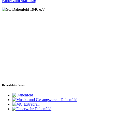
Bilder zum Staffeltag
SC Dahenfeld 1946 e.V.
Ganzhornstraße 109
74172 Neckarsulm
Telefon: 0160 230 1108
E-Mail: info[at]sc-dahenfeld.de
Dahenfelder Seiten