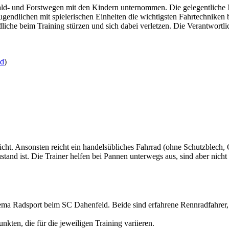
d- und Forstwegen mit den Kindern unternommen. Die gelegentliche Nu
ugendlichen mit spielerischen Einheiten die wichtigsten Fahrtechnike
ndliche beim Training stürzen und sich dabei verletzen. Die Verantwortl
ad
)
cht. Ansonsten reicht ein handelsübliches Fahrrad (ohne Schutzblech, 
ustand ist. Die Trainer helfen bei Pannen unterwegs aus, sind aber nic
hema Radsport beim SC Dahenfeld. Beide sind erfahrene Rennradfahre
kten, die für die jeweiligen Training variieren.