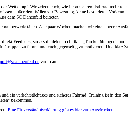
ht der Wettkampf. Wir zeigen euch, wie ihr aus eurem Fahrrad mehr ra
 müssen, außer dem Willen zur Bewegung, keine besonderen Vorkenntnis
 muss dem SC Dahenfeld beitreten.
hrauberwerkstätten. Alle paar Wochen machen wir eine längere Ausfah
 direkt Feedback, sodass du deine Technik in „Trockenübungen“ und da
nt in Gruppen zu fahren und euch gegenseitig zu motivieren. Und klar:
sport@sc-dahenfeld.de
vorab an.
 und ein verkehrstüchtiges und sicheres Fahrrad. Training ist in den
So
bieten" bekommen.
hmen.
Eine Einverständniserklärung gibt es hier zum Ausdrucken
.