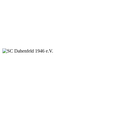
SC Dahenfeld 1946 e.V.
Ganzhornstraße 109
74172 Neckarsulm
Telefon: 0160 230 1108
E-Mail: info[at]sc-dahenfeld.de