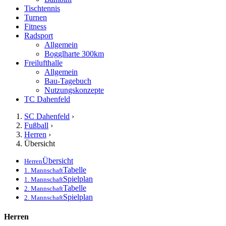
Tischtennis
Turnen
Fitness
Radsport
Allgemein
Bogglharte 300km
Freilufthalle
Allgemein
Bau-Tagebuch
Nutzungskonzepte
TC Dahenfeld
SC Dahenfeld
›
Fußball
›
Herren
›
Übersicht
Übersicht
Herren
Tabelle
1. Mannschaft
Spielplan
1. Mannschaft
Tabelle
2. Mannschaft
Spielplan
2. Mannschaft
Herren