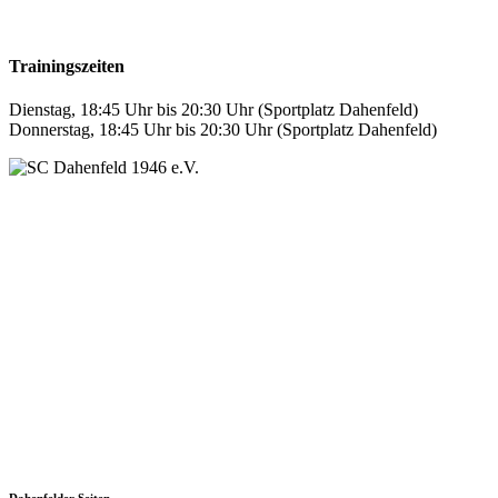
Trainingszeiten
Dienstag, 18:45 Uhr bis 20:30 Uhr (Sportplatz Dahenfeld)
Donnerstag, 18:45 Uhr bis 20:30 Uhr (Sportplatz Dahenfeld)
SC Dahenfeld 1946 e.V.
Ganzhornstraße 109
74172 Neckarsulm
Telefon: 0160 230 1108
E-Mail: info[at]sc-dahenfeld.de