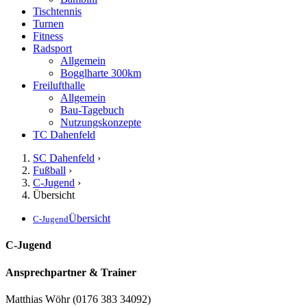
Tischtennis
Turnen
Fitness
Radsport
Allgemein
Bogglharte 300km
Freilufthalle
Allgemein
Bau-Tagebuch
Nutzungskonzepte
TC Dahenfeld
SC Dahenfeld
›
Fußball
›
C-Jugend
›
Übersicht
Übersicht
C-Jugend
C-Jugend
Ansprechpartner & Trainer
Matthias Wöhr (0176 383 34092)