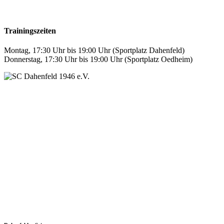
Trainingszeiten
Montag, 17:30 Uhr bis 19:00 Uhr (Sportplatz Dahenfeld)
Donnerstag, 17:30 Uhr bis 19:00 Uhr (Sportplatz Oedheim)
SC Dahenfeld 1946 e.V.
Ganzhornstraße 109
74172 Neckarsulm
Telefon: 0160 230 1108
E-Mail: info[at]sc-dahenfeld.de