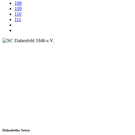
108
109
110
111
SC Dahenfeld 1946 e.V.
Ganzhornstraße 109
74172 Neckarsulm
Telefon: 0160 230 1108
E-Mail: info[at]sc-dahenfeld.de
Dahenfelder Seiten