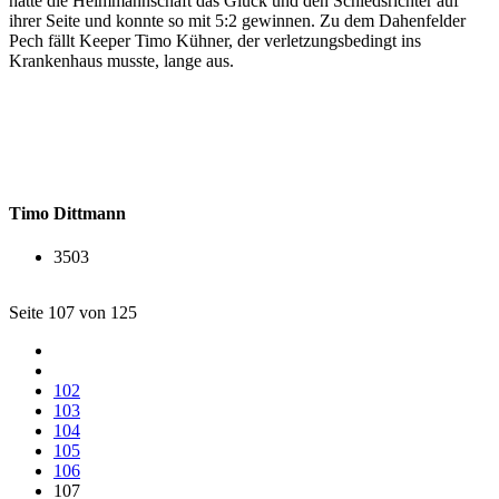
hatte die Heimmannschaft das Glück und den Schiedsrichter auf
ihrer Seite und konnte so mit 5:2 gewinnen. Zu dem Dahenfelder
Pech fällt Keeper Timo Kühner, der verletzungsbedingt ins
Krankenhaus musste, lange aus.
Timo Dittmann
3503
Seite 107 von 125
102
103
104
105
106
107