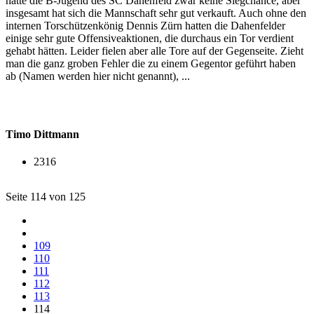
hatte die B-Jugend des SC Dahenfeld zwar keine Siegchance, aber
insgesamt hat sich die Mannschaft sehr gut verkauft. Auch ohne den
internen Torschützenkönig Dennis Zürn hatten die Dahenfelder
einige sehr gute Offensiveaktionen, die durchaus ein Tor verdient
gehabt hätten. Leider fielen aber alle Tore auf der Gegenseite. Zieht
man die ganz groben Fehler die zu einem Gegentor geführt haben
ab (Namen werden hier nicht genannt), ...
Timo Dittmann
2316
Seite 114 von 125
109
110
111
112
113
114