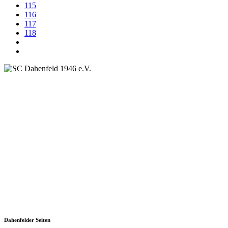
115
116
117
118
SC Dahenfeld 1946 e.V.
Ganzhornstraße 109
74172 Neckarsulm
Telefon: 0160 230 1108
E-Mail: info[at]sc-dahenfeld.de
Dahenfelder Seiten