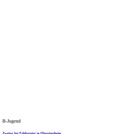
B-Jugend
Zweiter bei Feldturnier in Obereisesheim