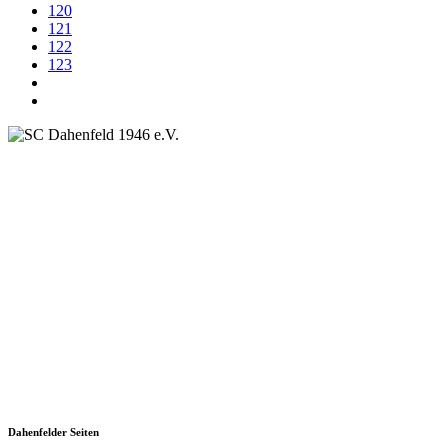
120
121
122
123
SC Dahenfeld 1946 e.V.
Ganzhornstraße 109
74172 Neckarsulm
Telefon: 0160 230 1108
E-Mail: info[at]sc-dahenfeld.de
Dahenfelder Seiten