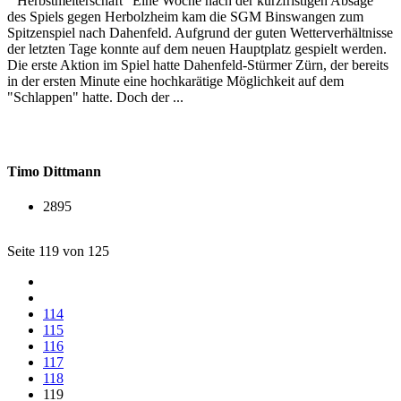
"Herbstmeiterschaft" Eine Woche nach der kurzfristigen Absage
des Spiels gegen Herbolzheim kam die SGM Binswangen zum
Spitzenspiel nach Dahenfeld. Aufgrund der guten Wetterverhältnisse
der letzten Tage konnte auf dem neuen Hauptplatz gespielt werden.
Die erste Aktion im Spiel hatte Dahenfeld-Stürmer Zürn, der bereits
in der ersten Minute eine hochkarätige Möglichkeit auf dem
"Schlappen" hatte. Doch der ...
Timo Dittmann
2895
Seite 119 von 125
114
115
116
117
118
119