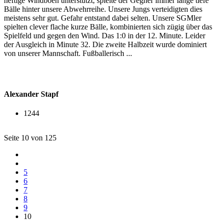
heftige Windböen unterstützt, spielte der Gegner immer lange tiefe
Bälle hinter unsere Abwehrreihe. Unsere Jungs verteidigten dies
meistens sehr gut. Gefahr entstand dabei selten. Unsere SGMler
spielten clever flache kurze Bälle, kombinierten sich zügig über das
Spielfeld und gegen den Wind. Das 1:0 in der 12. Minute. Leider
der Ausgleich in Minute 32. Die zweite Halbzeit wurde dominiert
von unserer Mannschaft. Fußballerisch ...
Alexander Stapf
1244
Seite 10 von 125
5
6
7
8
9
10