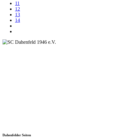
11
12
13
14
SC Dahenfeld 1946 e.V.
Ganzhornstraße 109
74172 Neckarsulm
Telefon: 0160 230 1108
E-Mail: info[at]sc-dahenfeld.de
Dahenfelder Seiten