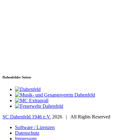
SC Dahenfeld 1946 e.V.
Ganzhornstraße 109
74172 Neckarsulm
Telefon: 0160 230 1108
E-Mail: info[at]sc-dahenfeld.de
Dahenfelder Seiten
SC Dahenfeld 1946 e.V.
2026 | All Rights Reserved
Software / Lizenzen
Datenschutz
Impressum