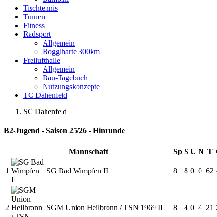
Tischtennis
Turnen
Fitness
Radsport
Allgemein
Bogglharte 300km
Freilufthalle
Allgemein
Bau-Tagebuch
Nutzungskonzepte
TC Dahenfeld
SC Dahenfeld
B2-Jugend - Saison 25/26 - Hinrunde
Mannschaft
Sp
S
U
N
T
1
SG Bad Wimpfen II
8
8
0
0
62
2
SGM Union Heilbronn / TSN 1969 II
8
4
0
4
21