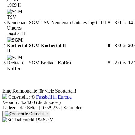
3
SGM TSV Neudenau Unteres Jagsttal II
8
3
0
5
14
4
SGM Kochertal II
8
3
0
5
20
5
SGM Brettach KoBra
8
2
0
6
12
Eine Komponente für viele Sportarten!
Copyright : ©
Fussball in Europa
Version : 4.24.00 (diddipoeler)
Ladezeit der Seite: [ 0.029278 ] Sekunden
Onlinehilfe