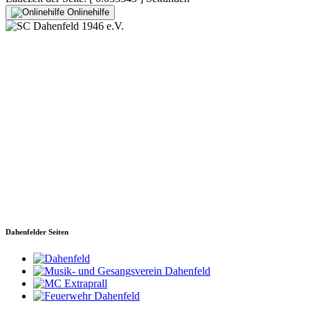
Onlinehilfe
SC Dahenfeld 1946 e.V.
Ganzhornstraße 109
74172 Neckarsulm
Telefon: 0160 230 1108
E-Mail: info[at]sc-dahenfeld.de
Dahenfelder Seiten