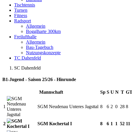
Tischtennis
Turnen
Fitness
Radsport
Allgemein
Bogglharte 300km
Freilufthalle
Allgemein
Bau-Tagebuch
Nutzungskonzepte
TC Dahenfeld
SC Dahenfeld
B1-Jugend - Saison 25/26 - Hinrunde
Mannschaft
Sp
S
U
N
T
G
1
SGM Neudenau Unteres Jagsttal
8
6
2
0
28
8
2
SGM Kochertal I
8
6
1
1
52
11