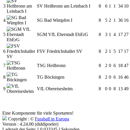
3
SV Heilbronn am Leinbach I
8
6
1
1
34
10
4
SG Bad Wimpfen I
8
5
2
1
36
16
5
SGM VfL Eberstadt EbErG
8
3
1
4
17
27
6
FSV Friedrichshaller SV
8
2
1
5
17
17
7
TSG Heilbronn
8
2
0
6
18
47
8
TG Böckingen
8
2
0
6
16
46
9
VfL Obereisesheim
8
0
0
8
13
49
Eine Komponente für viele Sportarten!
Copyright : ©
Fussball in Europa
Version : 4.24.00 (diddipoeler)
Ladezeit der Seite: [ 0.033345 ] Sekunden