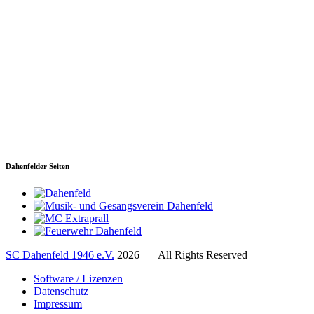
SC Dahenfeld 1946 e.V.
Ganzhornstraße 109
74172 Neckarsulm
Telefon: 0160 230 1108
E-Mail: info[at]sc-dahenfeld.de
Dahenfelder Seiten
SC Dahenfeld 1946 e.V.
2026 | All Rights Reserved
Software / Lizenzen
Datenschutz
Impressum