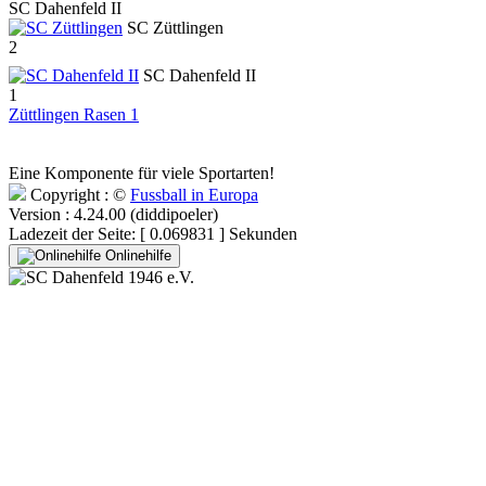
SC Dahenfeld II
SC Züttlingen
2
SC Dahenfeld II
1
Züttlingen Rasen 1
Eine Komponente für viele Sportarten!
Copyright : ©
Fussball in Europa
Version : 4.24.00 (diddipoeler)
Ladezeit der Seite: [ 0.069831 ] Sekunden
Onlinehilfe
SC Dahenfeld 1946 e.V.
Ganzhornstraße 109
74172 Neckarsulm
Telefon: 0160 230 1108
E-Mail: info[at]sc-dahenfeld.de