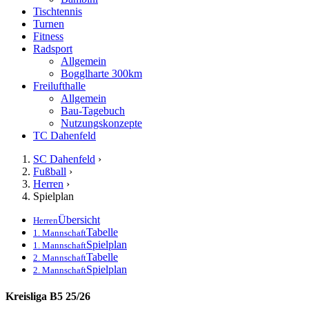
Tischtennis
Turnen
Fitness
Radsport
Allgemein
Bogglharte 300km
Freilufthalle
Allgemein
Bau-Tagebuch
Nutzungskonzepte
TC Dahenfeld
SC Dahenfeld
›
Fußball
›
Herren
›
Spielplan
Übersicht
Herren
Tabelle
1. Mannschaft
Spielplan
1. Mannschaft
Tabelle
2. Mannschaft
Spielplan
2. Mannschaft
Kreisliga B5 25/26