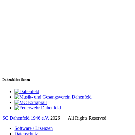
SC Dahenfeld 1946 e.V.
Ganzhornstraße 109
74172 Neckarsulm
Telefon: 0160 230 1108
E-Mail: info[at]sc-dahenfeld.de
Dahenfelder Seiten
SC Dahenfeld 1946 e.V.
2026 | All Rights Reserved
Software / Lizenzen
Datenschutz