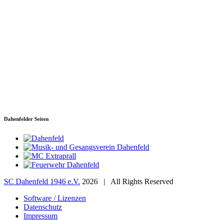
SC Dahenfeld 1946 e.V.
Ganzhornstraße 109
74172 Neckarsulm
Telefon: 0160 230 1108
E-Mail: info[at]sc-dahenfeld.de
Dahenfelder Seiten
SC Dahenfeld 1946 e.V.
2026 | All Rights Reserved
Software / Lizenzen
Datenschutz
Impressum