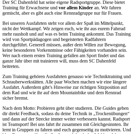
Der SC Dahenfeld hat seine eigene Radsportgruppe. Diese bietet
Training für Erwachsene und
vor allem Kinder
an. Wir fahren
gemischt, aber es gibt auch eine Rennradgruppe nur für Frauen.
Bei unseren Ausfahrten steht vor allem der Spaß im Mittelpunkt,
nicht der Wettkampf. Wir zeigen euch, wie ihr aus eurem Fahrrad
mehr rausholt und auf was es beim Training ankommt. Das Training
wird von Sportpädagogen und begeisterten Radfahrern
durchgeführt. Generell müssen, außer dem Willen zur Bewegung,
keine besonderen Vorkenntnisse oder Fähigkeiten vorhanden sein.
Wer nach einem ersten Training gefallen am Sport findet und das
ganze Jahr über mit trainieren will, muss dem SC Dahenfeld
beitreten.
Zum Training gehören Ausfahrten genauso wie Techniktraining und
Schrauberwerkstätten. Alle paar Wochen machen wir eine längere
Ausfahrt. Außerdem gibt’s Hinweise zur richtigen Sitzposition auf
dem Rad und wie ihr auf dem Mountainbike und dem Rennrad
sicher bremst.
Nach dem Motto: Probieren geht über studieren. Die Guides geben
dir direkt Feedback, sodass du deine Technik in „Trockenübungen“
und dann auf der Strecke immer weiter verbessern kannst. Radsport
ist Teamsport! Bei uns fahrt ihr zusammen mit Gleichgesinnten. Ihr
lernt in Gruppen zu fahren und euch gegenseitig zu motivieren. Und