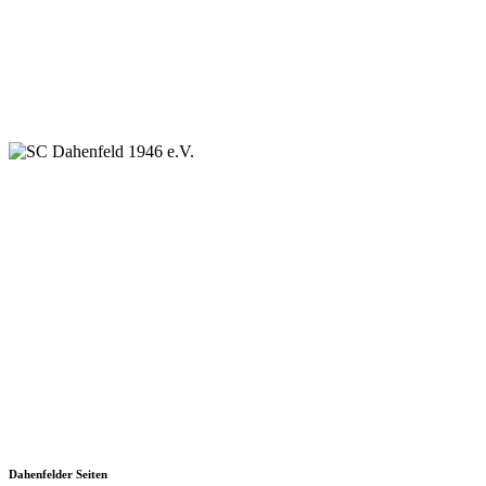
SC Dahenfeld 1946 e.V.
Ganzhornstraße 109
74172 Neckarsulm
Telefon: 0160 230 1108
E-Mail: info[at]sc-dahenfeld.de
Dahenfelder Seiten