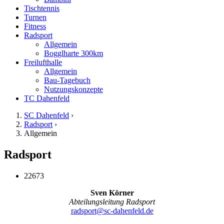
Tischtennis
Turnen
Fitness
Radsport
Allgemein
Bogglharte 300km
Freilufthalle
Allgemein
Bau-Tagebuch
Nutzungskonzepte
TC Dahenfeld
SC Dahenfeld
›
Radsport
›
Allgemein
Radsport
22673
Sven Körner
Abteilungsleitung Radsport
radsport@sc-dahenfeld.de