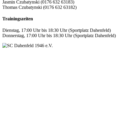
Jasmin Czubatynski (0176 632 63183)
Thomas Czubatynski (0176 632 63182)
Trainingszeiten
Dienstag, 17:00 Uhr bis 18:30 Uhr (Sportplatz Dahenfeld)
Donnerstag, 17:00 Uhr bis 18:30 Uhr (Sportplatz Dahenfeld)
SC Dahenfeld 1946 e.V.
Ganzhornstraße 109
74172 Neckarsulm
Telefon: 0160 230 1108
E-Mail: info[at]sc-dahenfeld.de