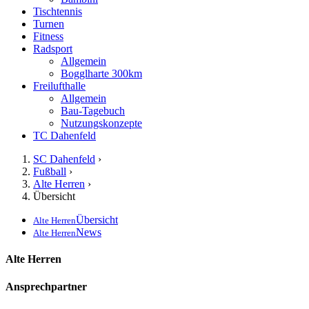
Tischtennis
Turnen
Fitness
Radsport
Allgemein
Bogglharte 300km
Freilufthalle
Allgemein
Bau-Tagebuch
Nutzungskonzepte
TC Dahenfeld
SC Dahenfeld
›
Fußball
›
Alte Herren
›
Übersicht
Übersicht
Alte Herren
News
Alte Herren
Alte Herren
Ansprechpartner