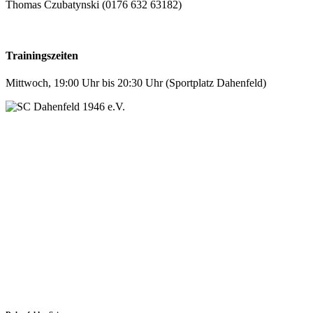
Thomas Czubatynski (0176 632 63182)
Trainingszeiten
Mittwoch, 19:00 Uhr bis 20:30 Uhr (Sportplatz Dahenfeld)
SC Dahenfeld 1946 e.V.
Ganzhornstraße 109
74172 Neckarsulm
Telefon: 0160 230 1108
E-Mail: info[at]sc-dahenfeld.de